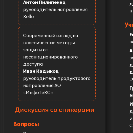
Антон Пилипенко
,
д
руководитель направления,
к
Xello
Уч
Е
Современный взгляд на
к
классические методы
защиты от
А
несанкционированного
з
доступа
д
Иван Кадыков
,
д
руководитель продуктового
«
направления АО
Г
«ИнфоТеКС»
э
И
Дискуссия со спикерами
д
и
Вопросы
С