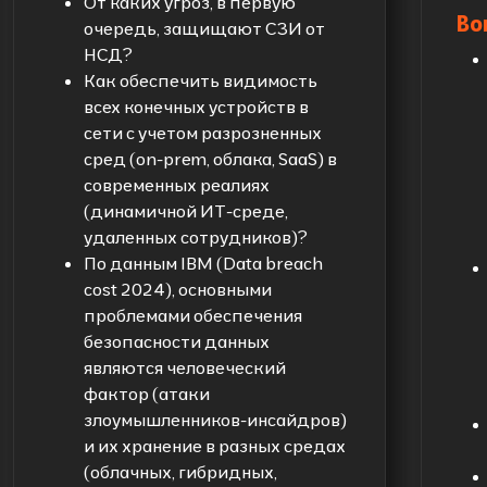
От каких угроз, в первую
Во
очередь, защищают СЗИ от
НСД?
Как обеспечить видимость
всех конечных устройств в
сети с учетом разрозненных
сред (on-prem, облака, SaaS) в
современных реалиях
(динамичной ИТ-среде,
удаленных сотрудников)?
По данным IBM (Data breach
cost 2024), основными
проблемами обеспечения
безопасности данных
являются человеческий
фактор (атаки
злоумышленников-инсайдров)
и их хранение в разных средах
(облачных, гибридных,