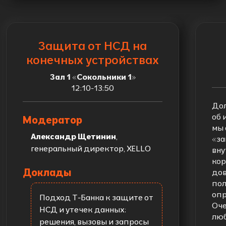
Защита от НСД на
конечных устройствах
Зал 1 «Сокольники 1»
12:10-13:50
Дол
об 
Модератор
мы 
Александр Щетинин
,
«за
генеральный директор, XELLO
вну
кор
Доклады
дов
пол
опр
Подход Т-Банка к защите от
Оче
НСД и утечек данных:
люб
решения, вызовы и запросы