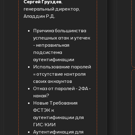
Сергей Груздев
,
генеральный директор,
Аладдин Р.Д.
Причина большинства
успешных атак и утечек
- неправильная
подсистема
аутентификации
Использование паролей
= отсутствие контроля
своих аккаунтов
Отказ от паролей - 2ФА -
какая?
Новые Требования
ФСТЭК к
аутентификации для
ГИС/КИИ
Аутентификация для