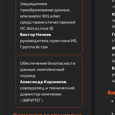
о
Защищенное
«
преобразование данных,
Ю
или аналог BitLocker
г
средствами отечественной
S
ОС Astra Linux SE
Г
Виктор Нечаев
,
с
руководитель практики ИБ,
Группа Астра
И
р
д
Обеспечение безопасности
В
данных: комплексный
р
подход
ц
Александр Корзников
,
совладелец и технический
Во
директор компании
«ЭВРИТЕГ»
Дискуссия со спикерами