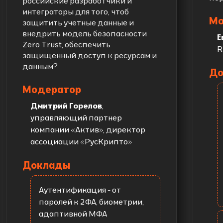
российские разработчики и
интеграторы для того, чтоб
Мо
защитить учетные данные и
внедрить модель безопасности
Е
Zero Trust, обеспечить
R
защищенный доступ к ресурсам и
данным?
До
Модератор
Дмитрий Горелов
,
управляющий партнер
компании «Актив», директор
ассоциации «РусКрипто»
Доклады
Аутентификация - от
паролей к 2ФА, биометрии,
адаптивной МФА