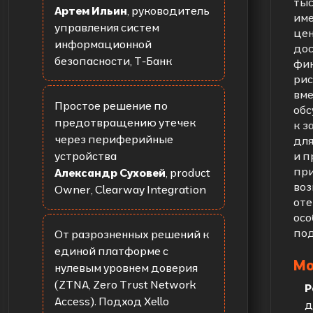
тыс
Артем Ильин
, руководитель
им
управления систем
цен
информационной
дос
безопасности, Т-Банк
фи
рис
вме
Простое решение по
об
предотвращению утечек
к з
через периферийные
для
устройства
и 
при
Александр Суховей
, product
воз
Owner, Clearway Integration
оте
осо
под
От разрозненных решений к
единой платформе с
Мо
нулевым уровнем доверия
(ZTNA, Zero Trust Network
Р
Access). Подход Xello
д