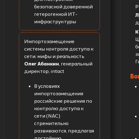
p
безопасной доверенной
гетерогенной ИТ-
Л
инфраструктуры
д
К
Ц
Импортозамещение
б
системы контроля доступа к
з
сети: мифы и реальность
Г
Олег Абанкин
, генеральный
директор, intact
Во
В условиях
импортозамещения
российские решения по
контролю доступа к
сети (NAC)
стремительно
развиваются, предлагая
достойную