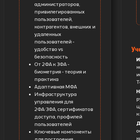
администраторов,
привилегированных
пользователей,
контрагентов, внешних и
удаленных
пользователей -
Уч
удобство vs
безопасность
И
От 2ФА к 3ФА -
н
биометрия - теория и
и
практика
T
Адаптивная МФА
Н
Инфраструктура
р
управления для
ц
2ФА/3ФА, сертификатов
к
доступа, профилей
Д
пользователей
о
Ключевые компоненты
к
для построения