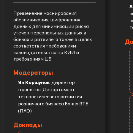
А
Применение маскирования,
н
обезличивания, шифрования
з
данных для минимизации риска
Г
утечек персональных данных в
банках и ритейле, а также в целях
До
соответствия требованиям
законодательства по КИИ и
требованиям ЦБ
Модераторы
Ян Коршунов
, директор
проектов, Департамент
технологического развития
розничного бизнеса Банка ВТБ
(ПАО)
Доклады