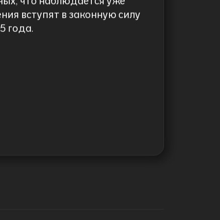
ых, что наблюдается уже
меня – 
ения вступят в законную силу
бесплатн
5 года.
которых
разных 